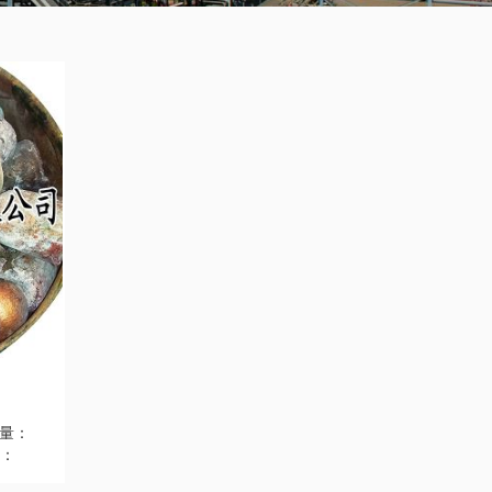
含量：
度：