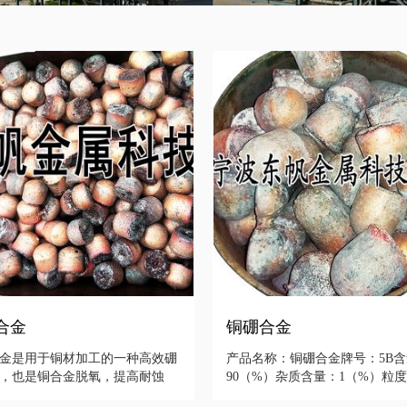
合金
铜硼合金
金是用于铜材加工的一种高效硼
产品名称：铜硼合金牌号：5B
，也是铜合金脱氧，提高耐蚀
90（%）杂质含量：1（%）粒
高强度的
4（目）软化